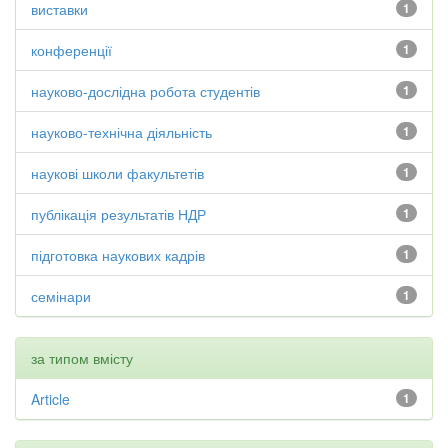
виставки
1
конференції
1
науково-дослідна робота студентів
1
науково-технічна діяльність
1
наукові школи факультетів
1
публікація результатів НДР
1
підготовка наукових кадрів
1
семінари
1
за типом вмісту
Article
1