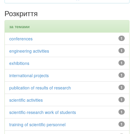
Розкриття
за темами
conferences
1
engineering activities
1
exhibitions
1
international projects
1
publication of results of research
1
scientific activities
1
scientific-research work of students
1
training of scientific personnel
1