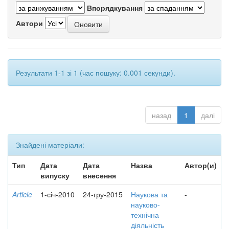
Впорядкування
Автори
Результати 1-1 зі 1 (час пошуку: 0.001 секунди).
назад
1
далі
Знайдені матеріали:
Тип
Дата
Дата
Назва
Автор(и)
випуску
внесення
Article
1-січ-2010
24-гру-2015
Наукова та
-
науково-
технічна
діяльність