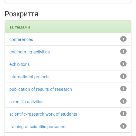
Розкриття
за темами
conferences
1
engineering activities
1
exhibitions
1
international projects
1
publication of results of research
1
scientific activities
1
scientific-research work of students
1
training of scientific personnel
1