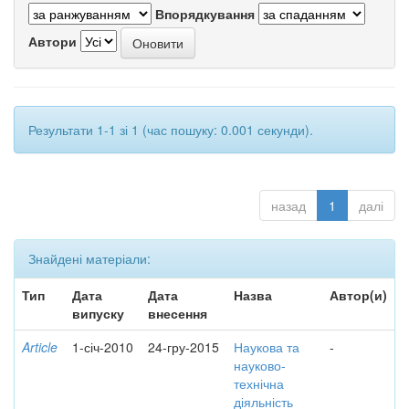
Впорядкування
Автори
Результати 1-1 зі 1 (час пошуку: 0.001 секунди).
назад
1
далі
Знайдені матеріали:
Тип
Дата
Дата
Назва
Автор(и)
випуску
внесення
Article
1-січ-2010
24-гру-2015
Наукова та
-
науково-
технічна
діяльність