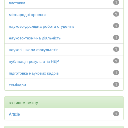
виставки
1
міжнародні проекти
1
науково-дослідна робота студентів
1
науково-технічна діяльність
1
наукові школи факультетів
1
публікація результатів НДР
1
підготовка наукових кадрів
1
семінари
1
за типом вмісту
Article
1