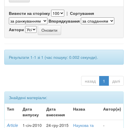
Вивести на сторінку
|
Сортування
Впорядкування
Автори
Результати 1-1 зі 1 (час пошуку: 0.002 секунди).
назад
1
далі
Знайдені матеріали:
Тип
Дата
Дата
Назва
Автор(и)
випуску
внесення
Article
1-січ-2010
24-гру-2015
Наукова та
-