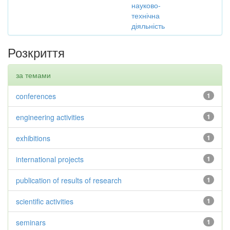
науково-
технічна
діяльність
Розкриття
за темами
conferences
1
engineering activities
1
exhibitions
1
international projects
1
publication of results of research
1
scientific activities
1
seminars
1