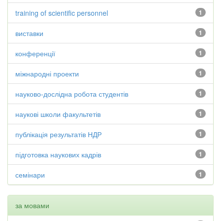
training of scientific personnel
1
виставки
1
конференції
1
міжнародні проекти
1
науково-дослідна робота студентів
1
наукові школи факультетів
1
публікація результатів НДР
1
підготовка наукових кадрів
1
семінари
1
за мовами