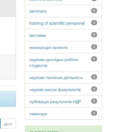
seminars
1
training of scientific personnel
1
виставки
1
міжнародні проекти
1
науково-дослідна робота
1
студентів
науково-технічна діяльність
1
наукові школи факультетів
1
публікація результатів НДР
1
семінари
1
далі
за типом вмісту