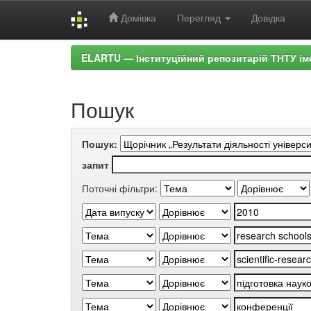
Домівка
Перегляд
Довідка
Skip
ELARTU — Інституційний репозитарій ТНТУ ім
navigation
Пошук
Пошук:
запит
Поточні фільтри: