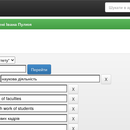
ені Івана Пулюя