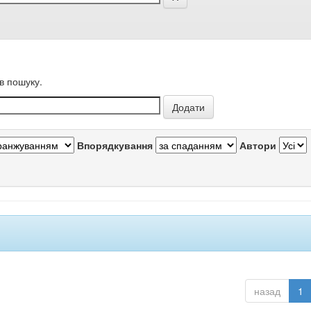
в пошуку.
Впорядкування
Автори
назад
1