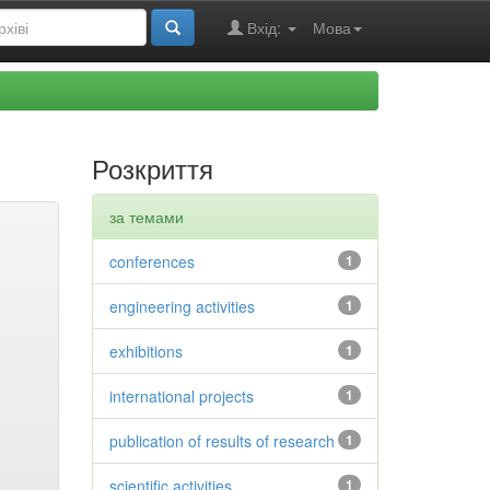
Вхід:
Мова
Розкриття
за темами
conferences
1
engineering activities
1
exhibitions
1
international projects
1
publication of results of research
1
scientific activities
1