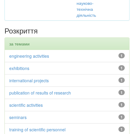
науково-
технічна
діяльність
Розкриття
за темами
engineering activities
1
exhibitions
1
international projects
1
publication of results of research
1
scientific activities
1
seminars
1
training of scientific personnel
1