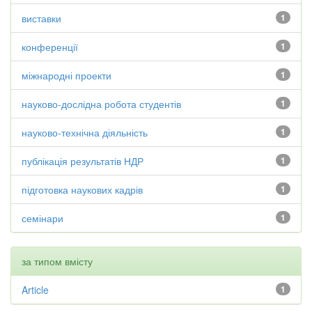
виставки
1
конференції
1
міжнародні проекти
1
науково-дослідна робота студентів
1
науково-технічна діяльність
1
публікація результатів НДР
1
підготовка наукових кадрів
1
семінари
1
за типом вмісту
Article
1