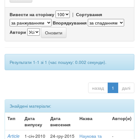
Вивести на сторінку
|
Сортування
Впорядкування
Автори
Результати 1-1 зі 1 (час пошуку: 0.002 секунди).
назад
1
далі
Знайдені матеріали:
Тип
Дата
Дата
Назва
Автор(и)
випуску
внесення
Article
1-січ-2010
24-гру-2015
Наукова та
-