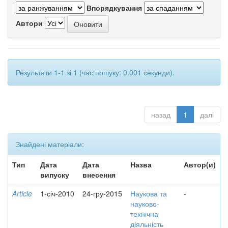
Впорядкування
Автори
Результати 1-1 зі 1 (час пошуку: 0.001 секунди).
назад
1
далі
Знайдені матеріали:
Тип
Дата
Дата
Назва
Автор(и)
випуску
внесення
Article
1-січ-2010
24-гру-2015
Наукова та
-
науково-
технічна
діяльність