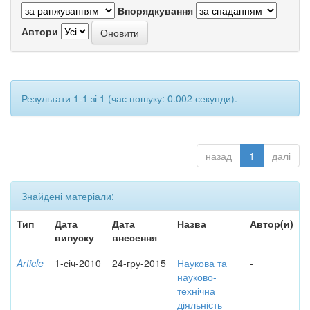
Впорядкування
Автори
Результати 1-1 зі 1 (час пошуку: 0.002 секунди).
назад
1
далі
Знайдені матеріали:
Тип
Дата
Дата
Назва
Автор(и)
випуску
внесення
Article
1-січ-2010
24-гру-2015
Наукова та
-
науково-
технічна
діяльність