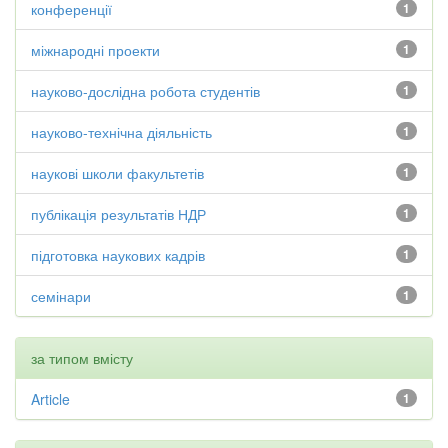
конференції
1
міжнародні проекти
1
науково-дослідна робота студентів
1
науково-технічна діяльність
1
наукові школи факультетів
1
публікація результатів НДР
1
підготовка наукових кадрів
1
семінари
1
за типом вмісту
Article
1