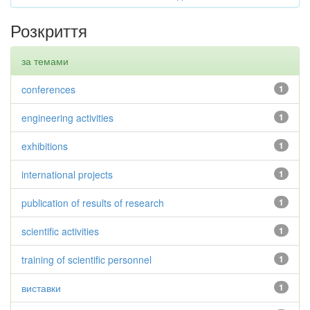
Розкриття
за темами
conferences
1
engineering activities
1
exhibitions
1
international projects
1
publication of results of research
1
scientific activities
1
training of scientific personnel
1
виставки
1