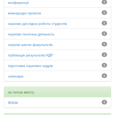
конференції
1
міжнародні проекти
1
науково-дослідна робота студентів
1
науково-технічна діяльність
1
наукові школи факультетів
1
публікація результатів НДР
1
підготовка наукових кадрів
1
семінари
1
за типом вмісту
Article
1