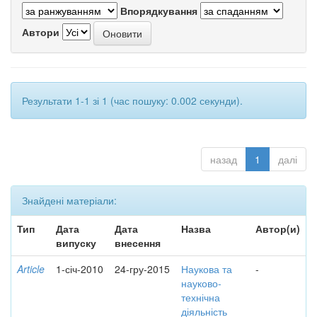
Впорядкування
Автори
Результати 1-1 зі 1 (час пошуку: 0.002 секунди).
назад
1
далі
Знайдені матеріали:
Тип
Дата
Дата
Назва
Автор(и)
випуску
внесення
Article
1-січ-2010
24-гру-2015
Наукова та
-
науково-
технічна
діяльність