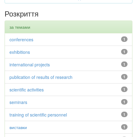
Розкриття
за темами
conferences
1
exhibitions
1
international projects
1
publication of results of research
1
scientific activities
1
seminars
1
training of scientific personnel
1
виставки
1