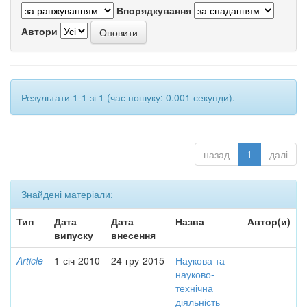
Впорядкування
Автори
Результати 1-1 зі 1 (час пошуку: 0.001 секунди).
назад
1
далі
Знайдені матеріали:
Тип
Дата
Дата
Назва
Автор(и)
випуску
внесення
Article
1-січ-2010
24-гру-2015
Наукова та
-
науково-
технічна
діяльність