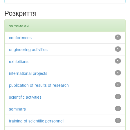
Розкриття
за темами
conferences
1
engineering activities
1
exhibitions
1
international projects
1
publication of results of research
1
scientific activities
1
seminars
1
training of scientific personnel
1