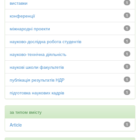
виставки
1
конференції
1
міжнародні проекти
1
науково-дослідна робота студентів
1
науково-технічна діяльність
1
наукові школи факультетів
1
публікація результатів НДР
1
підготовка наукових кадрів
1
за типом вмісту
Article
1