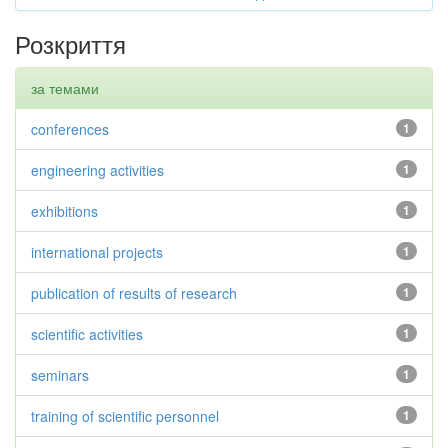
Розкриття
за темами
conferences
1
engineering activities
1
exhibitions
1
international projects
1
publication of results of research
1
scientific activities
1
seminars
1
training of scientific personnel
1