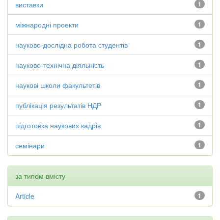
виставки
1
міжнародні проекти
1
науково-дослідна робота студентів
1
науково-технічна діяльність
1
наукові школи факультетів
1
публікація результатів НДР
1
підготовка наукових кадрів
1
семінари
1
за типом вмісту
Article
1