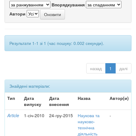
Впорядкування
Автори
Результати 1-1 зі 1 (час пошуку: 0.002 секунди).
назад
1
далі
Знайдені матеріали:
Тип
Дата
Дата
Назва
Автор(и)
випуску
внесення
Article
1-січ-2010
24-гру-2015
Наукова та
-
науково-
технічна
діяльність