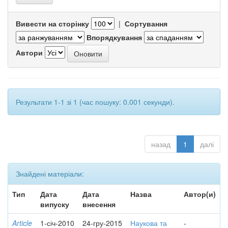
Вивести на сторінку
|
Сортування
Впорядкування
Автори
Результати 1-1 зі 1 (час пошуку: 0.001 секунди).
назад
1
далі
Знайдені матеріали:
Тип
Дата
Дата
Назва
Автор(и)
випуску
внесення
Article
1-січ-2010
24-гру-2015
Наукова та
-