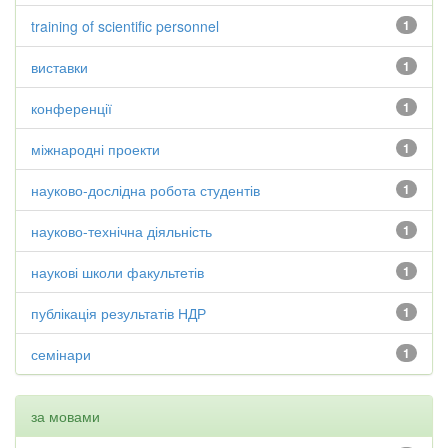
training of scientific personnel
1
виставки
1
конференції
1
міжнародні проекти
1
науково-дослідна робота студентів
1
науково-технічна діяльність
1
наукові школи факультетів
1
публікація результатів НДР
1
семінари
1
за мовами