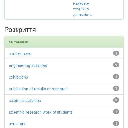
науково-
технічна
діяльність
Розкриття
за темами
conferences
1
engineering activities
1
exhibitions
1
publication of results of research
1
scientific activities
1
scientific-research work of students
1
seminars
1