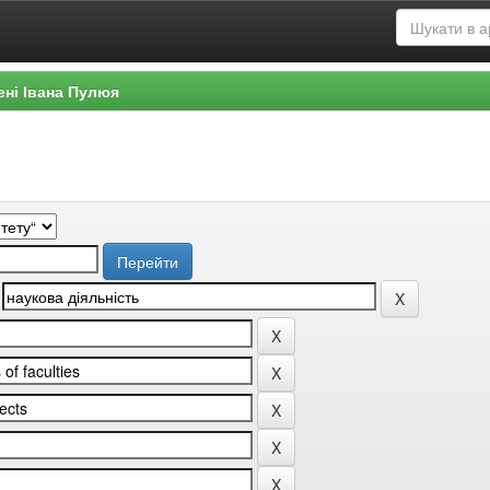
ені Івана Пулюя