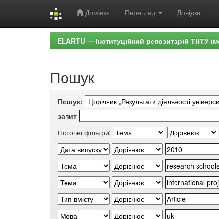
Домівка
Перегляд
Довідка
Skip
ELARTU — Інституційний репозитарій ТНТУ ім
navigation
Пошук
Пошук:
запит
Поточні фільтри: