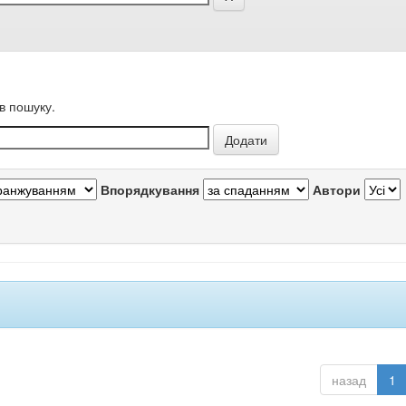
в пошуку.
Впорядкування
Автори
назад
1