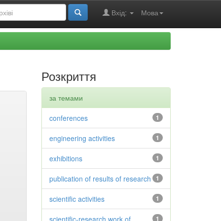
Вхід:
Мова
Розкриття
за темами
conferences
1
engineering activities
1
exhibitions
1
publication of results of research
1
scientific activities
1
scientific-research work of
1