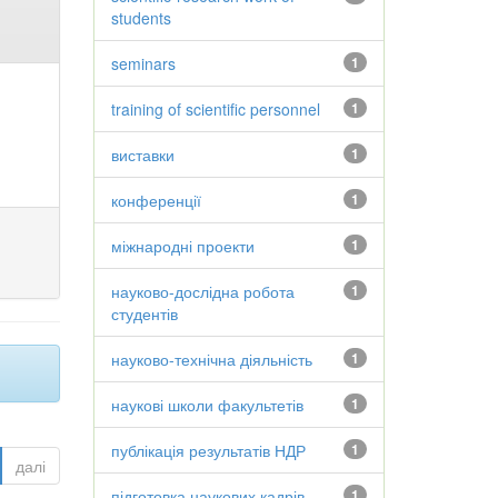
students
seminars
1
training of scientific personnel
1
виставки
1
конференції
1
міжнародні проекти
1
науково-дослідна робота
1
студентів
науково-технічна діяльність
1
наукові школи факультетів
1
публікація результатів НДР
1
далі
підготовка наукових кадрів
1