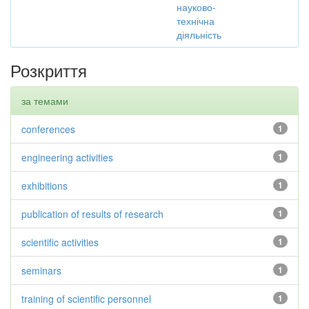
науково-
технічна
діяльність
Розкриття
за темами
conferences
1
engineering activities
1
exhibitions
1
publication of results of research
1
scientific activities
1
seminars
1
training of scientific personnel
1