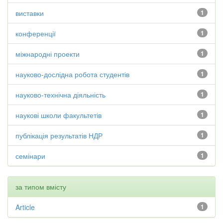
виставки
1
конференції
1
міжнародні проекти
1
науково-дослідна робота студентів
1
науково-технічна діяльність
1
наукові школи факультетів
1
публікація результатів НДР
1
семінари
1
за типом вмісту
Article
1