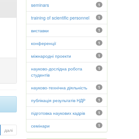
seminars
1
training of scientific personnel
1
виставки
1
конференції
1
міжнародні проекти
1
науково-дослідна робота
1
студентів
науково-технічна діяльність
1
публікація результатів НДР
1
підготовка наукових кадрів
1
семінари
1
далі