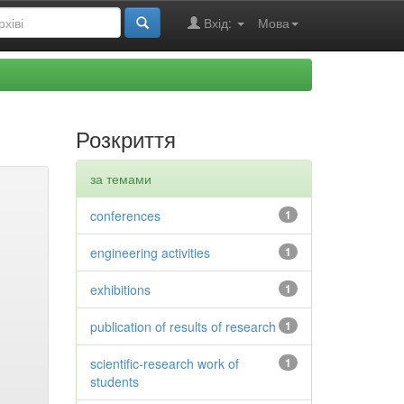
Вхід:
Мова
Розкриття
за темами
conferences
1
engineering activities
1
exhibitions
1
publication of results of research
1
scientific-research work of
1
students