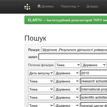
Домівка
Перегляд
Довідка
Skip
ELARTU — Інституційний репозитарій ТНТУ ім
navigation
Пошук
Пошук:
запит
Поточні фільтри: