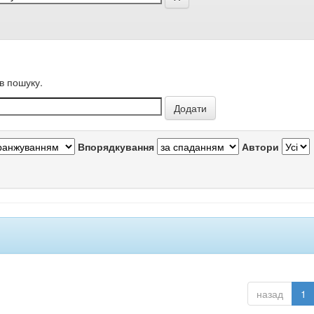
в пошуку.
Впорядкування
Автори
назад
1