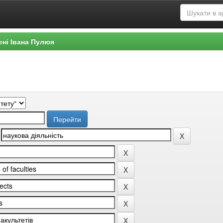
ені Івана Пулюя