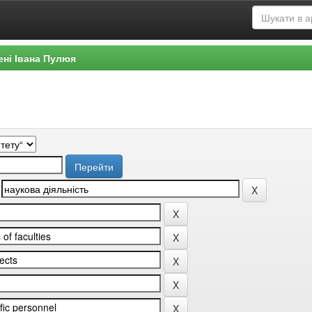
ені Івана Пулюя