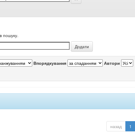
в пошуку.
Впорядкування
Автори
назад
1