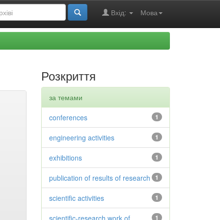
Вхід:
Мова
Розкриття
за темами
conferences
1
engineering activities
1
exhibitions
1
publication of results of research
1
scientific activities
1
scientific-research work of
1