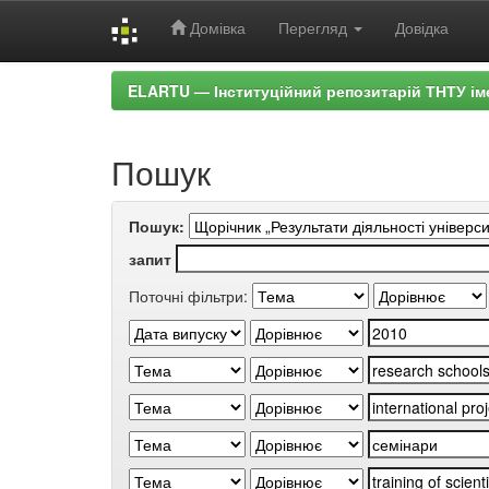
Домівка
Перегляд
Довідка
Skip
ELARTU — Інституційний репозитарій ТНТУ ім
navigation
Пошук
Пошук:
запит
Поточні фільтри: