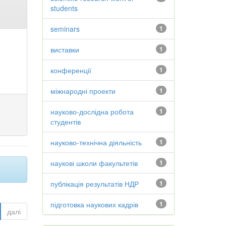
students
seminars
1
виставки
1
конференції
1
міжнародні проекти
1
науково-дослідна робота
1
студентів
науково-технічна діяльність
1
наукові школи факультетів
1
публікація результатів НДР
1
підготовка наукових кадрів
1
далі