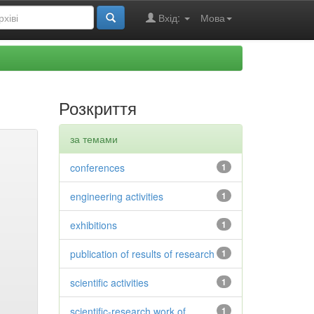
Вхід:
Мова
Розкриття
за темами
conferences
1
engineering activities
1
exhibitions
1
publication of results of research
1
scientific activities
1
scientific-research work of
1