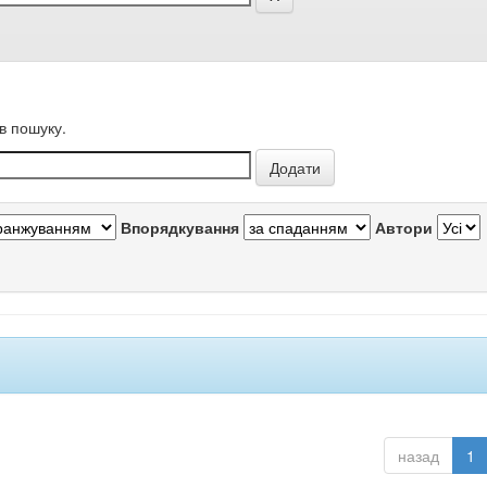
в пошуку.
Впорядкування
Автори
назад
1