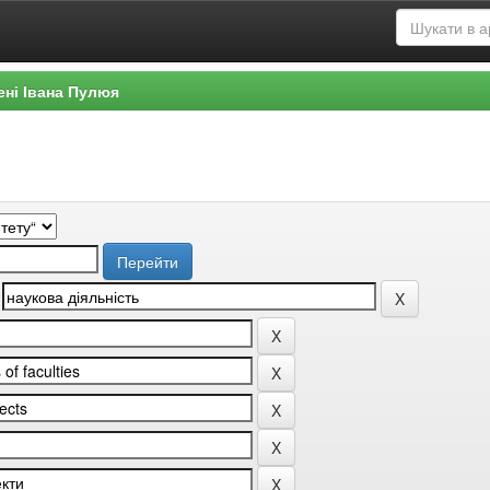
ені Івана Пулюя