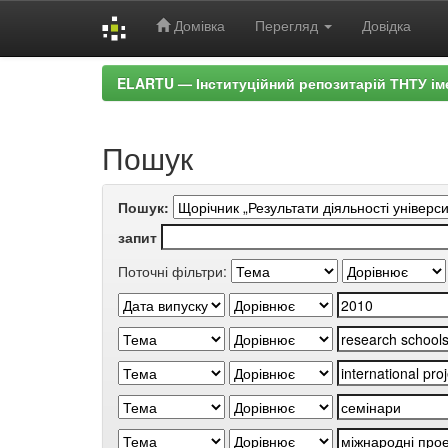
Домівка
Перегляд
Довідка
Skip
ELARTU — Інституційний репозитарій ТНТУ ім
navigation
Пошук
Пошук:
запит
Поточні фільтри: