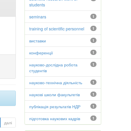
students
seminars
1
training of scientific personnel
1
виставки
1
конференції
1
науково-дослідна робота
1
студентів
науково-технічна діяльність
1
наукові школи факультетів
1
публікація результатів НДР
1
підготовка наукових кадрів
1
далі