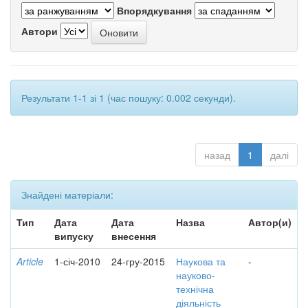
Впорядкування
Автори
Результати 1-1 зі 1 (час пошуку: 0.002 секунди).
назад
1
далі
Знайдені матеріали:
Тип
Дата
Дата
Назва
Автор(и)
випуску
внесення
Article
1-січ-2010
24-гру-2015
Наукова та
-
науково-
технічна
діяльність