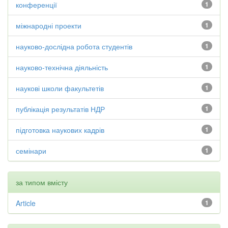
конференції
1
міжнародні проекти
1
науково-дослідна робота студентів
1
науково-технічна діяльність
1
наукові школи факультетів
1
публікація результатів НДР
1
підготовка наукових кадрів
1
семінари
1
за типом вмісту
Article
1