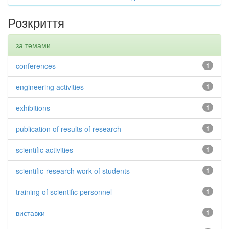
Розкриття
за темами
conferences
1
engineering activities
1
exhibitions
1
publication of results of research
1
scientific activities
1
scientific-research work of students
1
training of scientific personnel
1
виставки
1