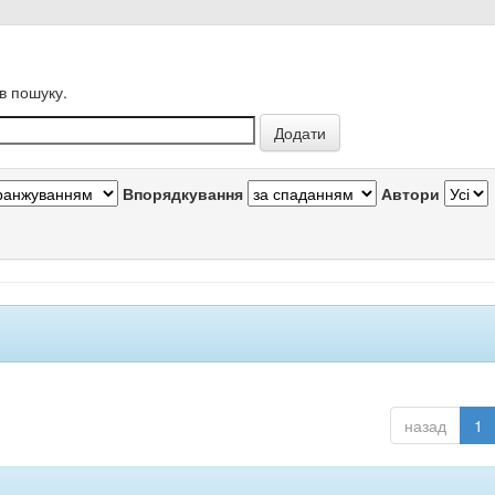
в пошуку.
Впорядкування
Автори
назад
1