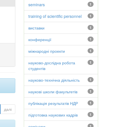
seminars
1
training of scientific personnel
1
виставки
1
конференції
1
міжнародні проекти
1
науково-дослідна робота
1
студентів
науково-технічна діяльність
1
наукові школи факультетів
1
публікація результатів НДР
1
далі
підготовка наукових кадрів
1
семінари
1