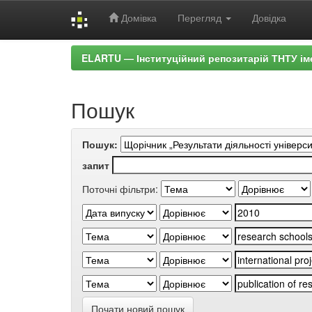
Домівка
Перегляд
Довідка
Skip
ELARTU — Інституційний репозитарій ТНТУ ім
navigation
Пошук
Пошук:
запит
Поточні фільтри:
Почати новий пошук