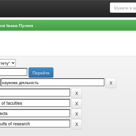
ені Івана Пулюя