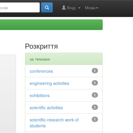
Вхід:
Мова
Розкриття
за темами
conferences
1
engineering activities
1
exhibitions
1
scientific activities
1
scientific-research work of
1
students