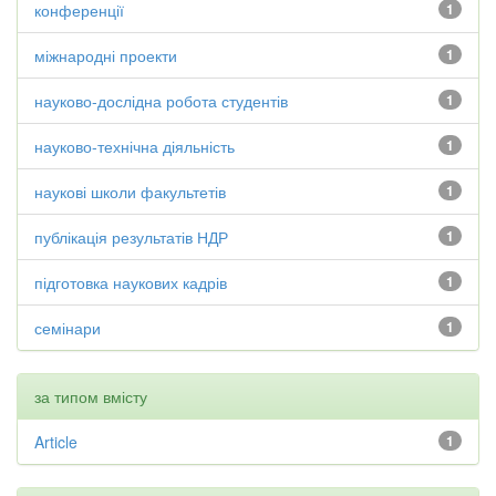
конференції
1
міжнародні проекти
1
науково-дослідна робота студентів
1
науково-технічна діяльність
1
наукові школи факультетів
1
публікація результатів НДР
1
підготовка наукових кадрів
1
семінари
1
за типом вмісту
Article
1