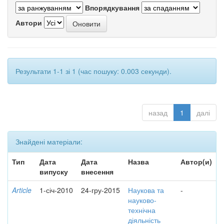
Впорядкування
Автори
Результати 1-1 зі 1 (час пошуку: 0.003 секунди).
назад
1
далі
Знайдені матеріали:
Тип
Дата
Дата
Назва
Автор(и)
випуску
внесення
Article
1-січ-2010
24-гру-2015
Наукова та
-
науково-
технічна
діяльність