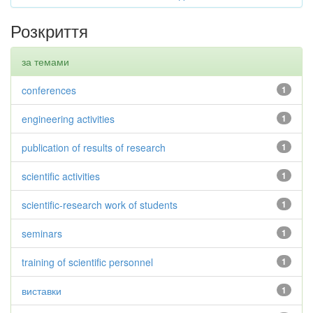
Розкриття
за темами
conferences
1
engineering activities
1
publication of results of research
1
scientific activities
1
scientific-research work of students
1
seminars
1
training of scientific personnel
1
виставки
1