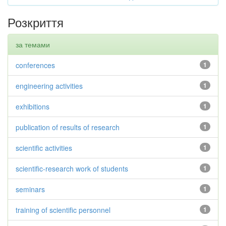
Розкриття
за темами
conferences
1
engineering activities
1
exhibitions
1
publication of results of research
1
scientific activities
1
scientific-research work of students
1
seminars
1
training of scientific personnel
1