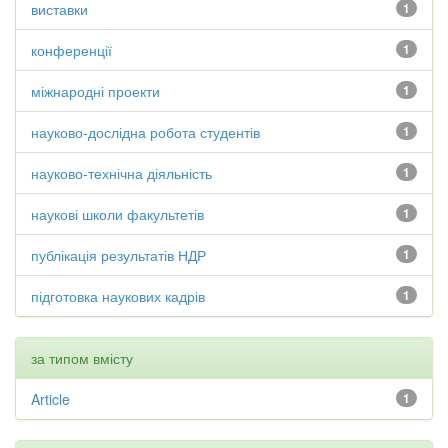
виставки
1
конференції
1
міжнародні проекти
1
науково-дослідна робота студентів
1
науково-технічна діяльність
1
наукові школи факультетів
1
публікація результатів НДР
1
підготовка наукових кадрів
1
за типом вмісту
Article
1