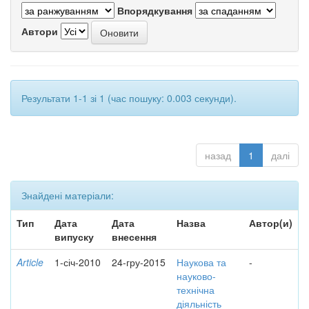
Впорядкування
Автори
Результати 1-1 зі 1 (час пошуку: 0.003 секунди).
назад
1
далі
Знайдені матеріали:
Тип
Дата
Дата
Назва
Автор(и)
випуску
внесення
Article
1-січ-2010
24-гру-2015
Наукова та
-
науково-
технічна
діяльність