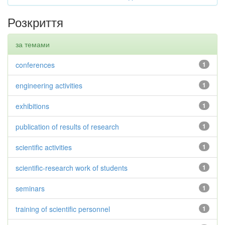
Розкриття
за темами
conferences
1
engineering activities
1
exhibitions
1
publication of results of research
1
scientific activities
1
scientific-research work of students
1
seminars
1
training of scientific personnel
1