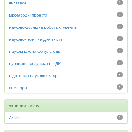
виставки
1
міжнародні проекти
1
науково-дослідна робота студентів
1
науково-технічна діяльність
1
наукові школи факультетів
1
публікація результатів НДР
1
підготовка наукових кадрів
1
семінари
1
за типом вмісту
Article
1