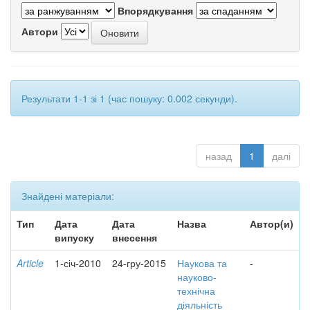
Впорядкування
Автори
Результати 1-1 зі 1 (час пошуку: 0.002 секунди).
назад
1
далі
Знайдені матеріали:
Тип
Дата
Дата
Назва
Автор(и)
випуску
внесення
Article
1-січ-2010
24-гру-2015
Наукова та
-
науково-
технічна
діяльність