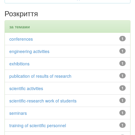
Розкриття
за темами
conferences
1
engineering activities
1
exhibitions
1
publication of results of research
1
scientific activities
1
scientific-research work of students
1
seminars
1
training of scientific personnel
1