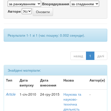
Впорядкування
Автори
Результати 1-1 зі 1 (час пошуку: 0.002 секунди).
назад
1
далі
Знайдені матеріали:
Тип
Дата
Дата
Назва
Автор(и)
випуску
внесення
Article
1-січ-2010
24-гру-2015
Наукова та
-
науково-
технічна
діяльність