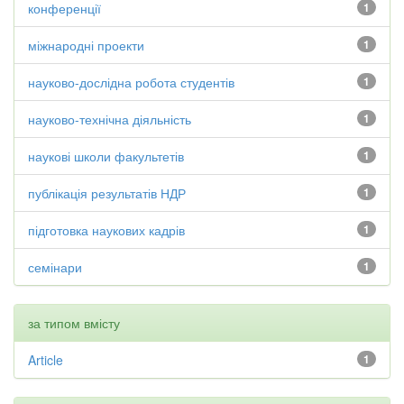
конференції
1
міжнародні проекти
1
науково-дослідна робота студентів
1
науково-технічна діяльність
1
наукові школи факультетів
1
публікація результатів НДР
1
підготовка наукових кадрів
1
семінари
1
за типом вмісту
Article
1