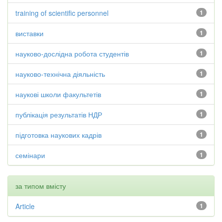
training of scientific personnel
1
виставки
1
науково-дослідна робота студентів
1
науково-технічна діяльність
1
наукові школи факультетів
1
публікація результатів НДР
1
підготовка наукових кадрів
1
семінари
1
за типом вмісту
Article
1