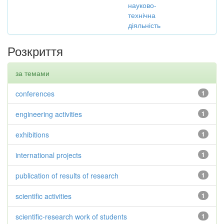
науково-
технічна
діяльність
Розкриття
за темами
conferences
1
engineering activities
1
exhibitions
1
international projects
1
publication of results of research
1
scientific activities
1
scientific-research work of students
1