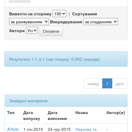
Вивести на сторінку
|
Сортування
Впорядкування
Автори
Результати 1-1 зі 1 (час пошуку: 0.002 секунди).
назад
1
далі
Знайдені матеріали:
Тип
Дата
Дата
Назва
Автор(и)
випуску
внесення
Article
1-січ-2010
24-гру-2015
Наукова та
-