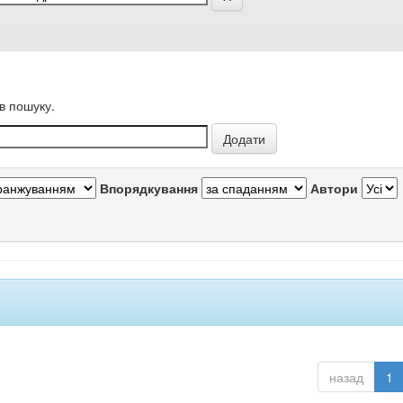
в пошуку.
Впорядкування
Автори
назад
1