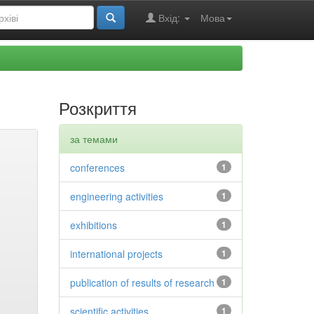
Вхід:
Мова
Розкриття
за темами
conferences
1
engineering activities
1
exhibitions
1
international projects
1
publication of results of research
1
scientific activities
1