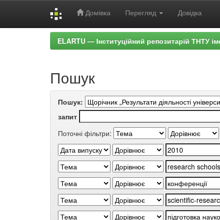
Домівка
Перегляд
Довідка
Skip
ELARTU — Інституційний репозитарій ТНТУ ім
navigation
Пошук
Пошук:
запит
Поточні фільтри: