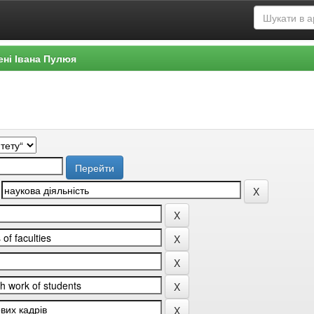
ені Івана Пулюя