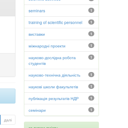
seminars
1
training of scientific personnel
1
виставки
1
міжнародні проекти
1
науково-дослідна робота
1
студентів
науково-технічна діяльність
1
наукові школи факультетів
1
публікація результатів НДР
1
семінари
1
далі
за типом вмісту