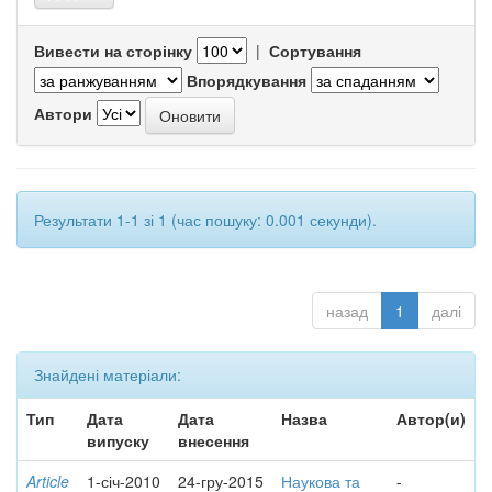
Вивести на сторінку
|
Сортування
Впорядкування
Автори
Результати 1-1 зі 1 (час пошуку: 0.001 секунди).
назад
1
далі
Знайдені матеріали:
Тип
Дата
Дата
Назва
Автор(и)
випуску
внесення
Article
1-січ-2010
24-гру-2015
Наукова та
-