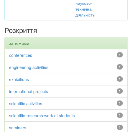
науково-
технічна
діяльність
Розкриття
за темами
conferences
1
engineering activities
1
exhibitions
1
international projects
1
scientific activities
1
scientific-research work of students
1
seminars
1