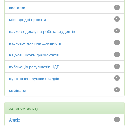
виставки
1
міжнародні проекти
1
науково-дослідна робота студентів
1
науково-технічна діяльність
1
наукові школи факультетів
1
публікація результатів НДР
1
підготовка наукових кадрів
1
семінари
1
за типом вмісту
Article
1