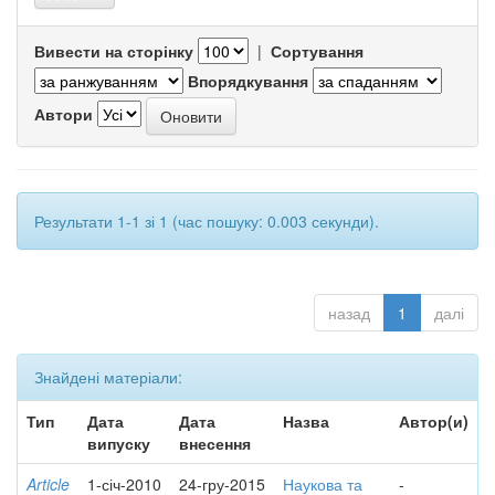
Вивести на сторінку
|
Сортування
Впорядкування
Автори
Результати 1-1 зі 1 (час пошуку: 0.003 секунди).
назад
1
далі
Знайдені матеріали:
Тип
Дата
Дата
Назва
Автор(и)
випуску
внесення
Article
1-січ-2010
24-гру-2015
Наукова та
-