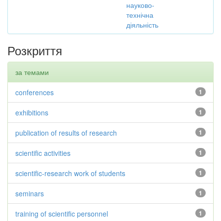
науково-
технічна
діяльність
Розкриття
за темами
conferences
1
exhibitions
1
publication of results of research
1
scientific activities
1
scientific-research work of students
1
seminars
1
training of scientific personnel
1