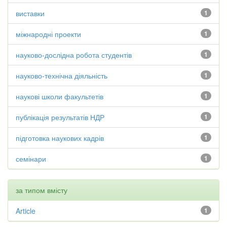
виставки
1
міжнародні проекти
1
науково-дослідна робота студентів
1
науково-технічна діяльність
1
наукові школи факультетів
1
публікація результатів НДР
1
підготовка наукових кадрів
1
семінари
1
за типом вмісту
Article
1