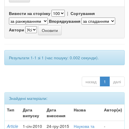
Вивести на сторінку
|
Сортування
Впорядкування
Автори
Результати 1-1 зі 1 (час пошуку: 0.002 секунди).
назад
1
далі
Знайдені матеріали:
Тип
Дата
Дата
Назва
Автор(и)
випуску
внесення
Article
1-січ-2010
24-гру-2015
Наукова та
-