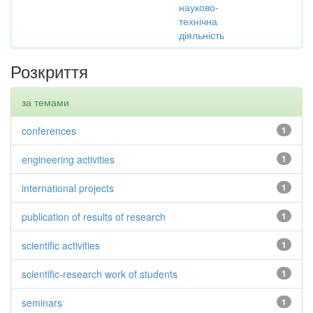
науково-
технічна
діяльність
Розкриття
за темами
conferences
1
engineering activities
1
international projects
1
publication of results of research
1
scientific activities
1
scientific-research work of students
1
seminars
1