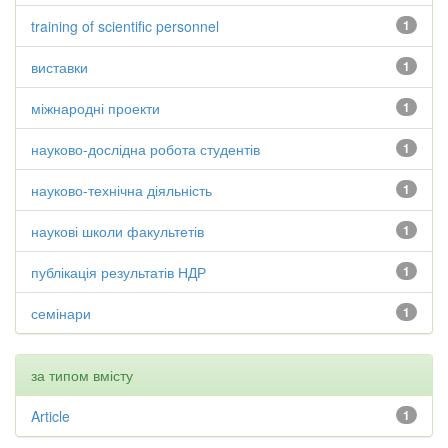
training of scientific personnel
1
виставки
1
міжнародні проекти
1
науково-дослідна робота студентів
1
науково-технічна діяльність
1
наукові школи факультетів
1
публікація результатів НДР
1
семінари
1
за типом вмісту
Article
1