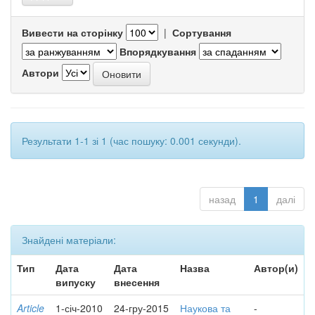
Вивести на сторінку
|
Сортування
Впорядкування
Автори
Результати 1-1 зі 1 (час пошуку: 0.001 секунди).
назад
1
далі
Знайдені матеріали:
Тип
Дата
Дата
Назва
Автор(и)
випуску
внесення
Article
1-січ-2010
24-гру-2015
Наукова та
-