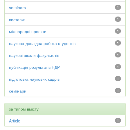
seminars
1
виставки
1
міжнародні проекти
1
науково-дослідна робота студентів
1
наукові школи факультетів
1
публікація результатів НДР
1
підготовка наукових кадрів
1
семінари
1
за типом вмісту
Article
1