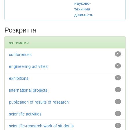
науково-
технічна
діяльність
Розкриття
за темами
conferences
1
engineering activities
1
exhibitions
1
international projects
1
publication of results of research
1
scientific activities
1
scientific-research work of students
1