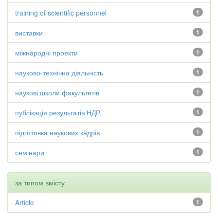
training of scientific personnel
1
виставки
1
міжнародні проекти
1
науково-технічна діяльність
1
наукові школи факультетів
1
публікація результатів НДР
1
підготовка наукових кадрів
1
семінари
1
за типом вмісту
Article
1