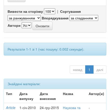
Вивести на сторінку
|
Сортування
Впорядкування
Автори
Результати 1-1 зі 1 (час пошуку: 0.002 секунди).
назад
1
далі
Знайдені матеріали:
Тип
Дата
Дата
Назва
Автор(и)
випуску
внесення
Article
1-січ-2010
24-гру-2015
Наукова та
-