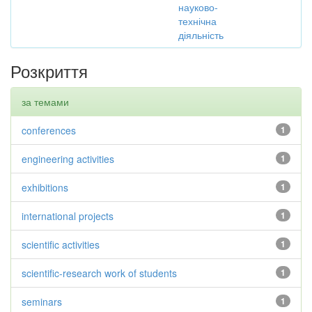
науково-
технічна
діяльність
Розкриття
за темами
conferences
1
engineering activities
1
exhibitions
1
international projects
1
scientific activities
1
scientific-research work of students
1
seminars
1