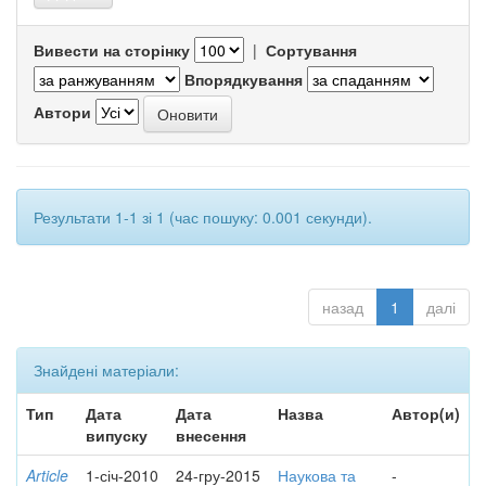
Вивести на сторінку
|
Сортування
Впорядкування
Автори
Результати 1-1 зі 1 (час пошуку: 0.001 секунди).
назад
1
далі
Знайдені матеріали:
Тип
Дата
Дата
Назва
Автор(и)
випуску
внесення
Article
1-січ-2010
24-гру-2015
Наукова та
-