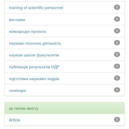
training of scientific personnel
1
виставки
1
міжнародні проекти
1
науково-технічна діяльність
1
наукові школи факультетів
1
публікація результатів НДР
1
підготовка наукових кадрів
1
семінари
1
за типом вмісту
Article
1