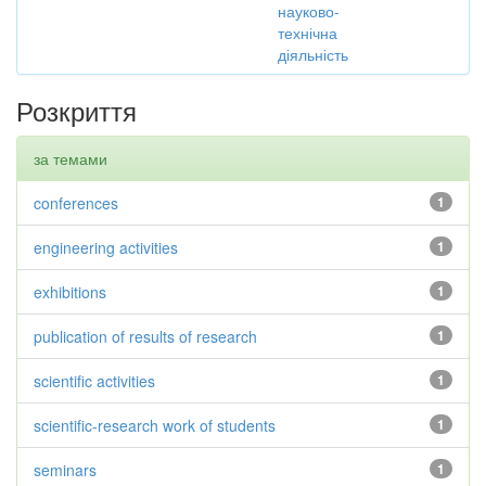
науково-
технічна
діяльність
Розкриття
за темами
conferences
1
engineering activities
1
exhibitions
1
publication of results of research
1
scientific activities
1
scientific-research work of students
1
seminars
1