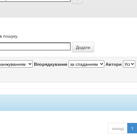
в пошуку.
Впорядкування
Автори
назад
1