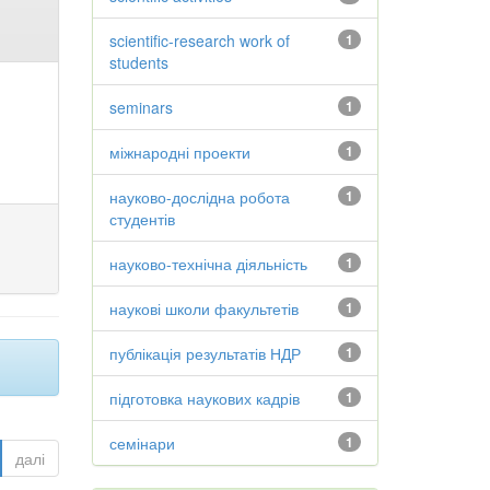
scientific-research work of
1
students
seminars
1
міжнародні проекти
1
науково-дослідна робота
1
студентів
науково-технічна діяльність
1
наукові школи факультетів
1
публікація результатів НДР
1
підготовка наукових кадрів
1
семінари
1
далі