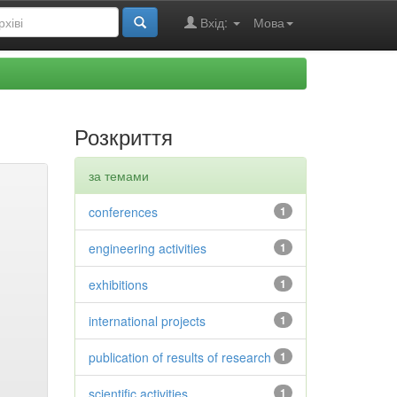
Вхід:
Мова
Розкриття
за темами
conferences
1
engineering activities
1
exhibitions
1
international projects
1
publication of results of research
1
scientific activities
1