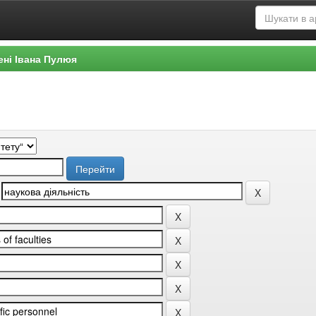
ені Івана Пулюя