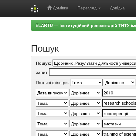
Домівка
Перегляд
Довідка
Skip
ELARTU — Інституційний репозитарій ТНТУ ім
navigation
Пошук
Пошук:
запит
Поточні фільтри: