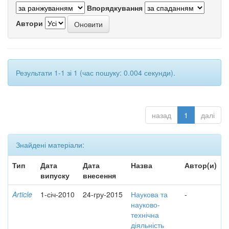
Впорядкування
Автори
Результати 1-1 зі 1 (час пошуку: 0.004 секунди).
назад
1
далі
Знайдені матеріали:
Тип
Дата
Дата
Назва
Автор(и)
випуску
внесення
Article
1-січ-2010
24-гру-2015
Наукова та
-
науково-
технічна
діяльність