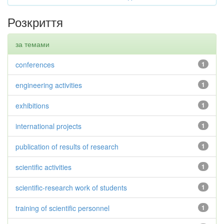
Розкриття
за темами
conferences
1
engineering activities
1
exhibitions
1
international projects
1
publication of results of research
1
scientific activities
1
scientific-research work of students
1
training of scientific personnel
1