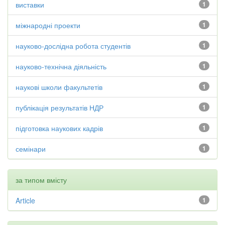
виставки
1
міжнародні проекти
1
науково-дослідна робота студентів
1
науково-технічна діяльність
1
наукові школи факультетів
1
публікація результатів НДР
1
підготовка наукових кадрів
1
семінари
1
за типом вмісту
Article
1