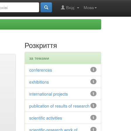
Вхід:
Мова
Розкриття
за темами
conferences
1
exhibitions
1
international projects
1
publication of results of research
1
scientific activities
1
scientific-research work of
1