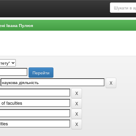
ені Івана Пулюя