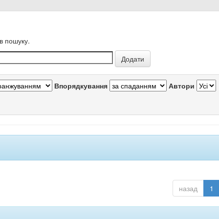
в пошуку.
Впорядкування
Автори
назад
1