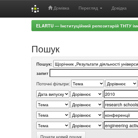
Домівка
Перегляд
Довідка
Skip
ELARTU — Інституційний репозитарій ТНТУ ім
navigation
Пошук
Пошук:
запит
Поточні фільтри:
Почати новий пошук