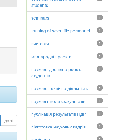
students
seminars
1
training of scientific personnel
1
виставки
1
міжнародні проекти
1
науково-дослідна робота
1
студентів
науково-технічна діяльність
1
наукові школи факультетів
1
публікація результатів НДР
1
далі
підготовка наукових кадрів
1
семінари
1