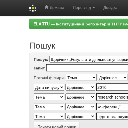
Домівка
Перегляд
Довідка
Skip
ELARTU — Інституційний репозитарій ТНТУ ім
navigation
Пошук
Пошук:
запит
Поточні фільтри:
Почати новий пошук