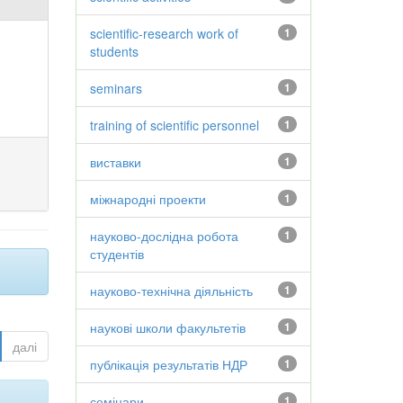
scientific-research work of
1
students
seminars
1
training of scientific personnel
1
виставки
1
міжнародні проекти
1
науково-дослідна робота
1
студентів
науково-технічна діяльність
1
наукові школи факультетів
1
далі
публікація результатів НДР
1
семінари
1