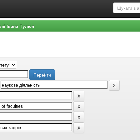
ені Івана Пулюя