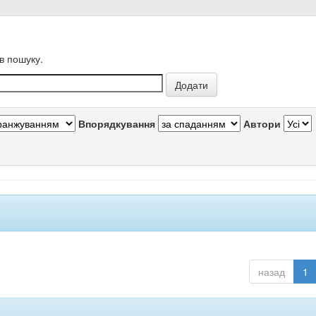
в пошуку.
Впорядкування
Автори
назад
1