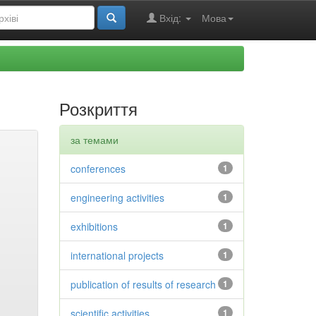
Вхід:
Мова
Розкриття
за темами
conferences
1
engineering activities
1
exhibitions
1
international projects
1
publication of results of research
1
scientific activities
1