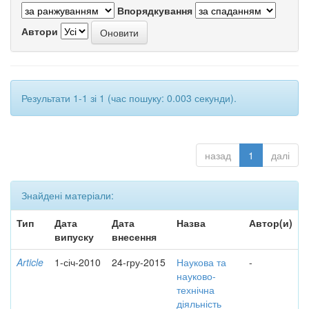
Впорядкування
Автори
Результати 1-1 зі 1 (час пошуку: 0.003 секунди).
назад
1
далі
Знайдені матеріали:
Тип
Дата
Дата
Назва
Автор(и)
випуску
внесення
Article
1-січ-2010
24-гру-2015
Наукова та
-
науково-
технічна
діяльність