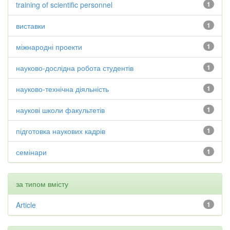
training of scientific personnel
1
виставки
1
міжнародні проекти
1
науково-дослідна робота студентів
1
науково-технічна діяльність
1
наукові школи факультетів
1
підготовка наукових кадрів
1
семінари
1
за типом вмісту
Article
1