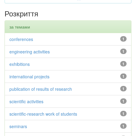
Розкриття
за темами
conferences
1
engineering activities
1
exhibitions
1
international projects
1
publication of results of research
1
scientific activities
1
scientific-research work of students
1
seminars
1