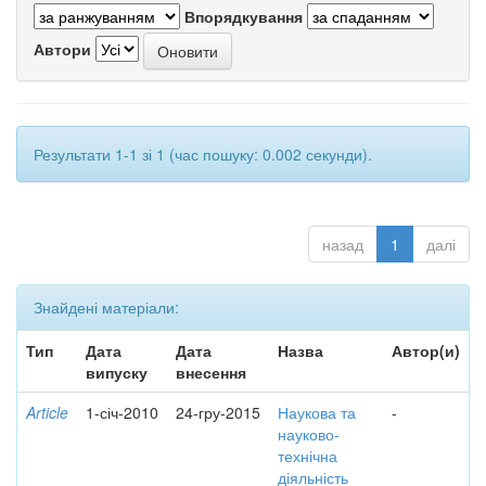
Впорядкування
Автори
Результати 1-1 зі 1 (час пошуку: 0.002 секунди).
назад
1
далі
Знайдені матеріали:
Тип
Дата
Дата
Назва
Автор(и)
випуску
внесення
Article
1-січ-2010
24-гру-2015
Наукова та
-
науково-
технічна
діяльність