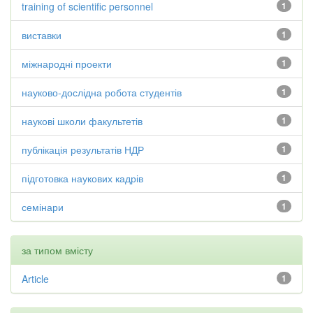
training of scientific personnel
1
виставки
1
міжнародні проекти
1
науково-дослідна робота студентів
1
наукові школи факультетів
1
публікація результатів НДР
1
підготовка наукових кадрів
1
семінари
1
за типом вмісту
Article
1