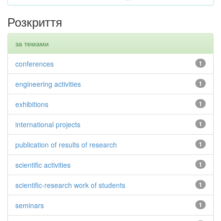
Розкриття
за темами
conferences
1
engineering activities
1
exhibitions
1
international projects
1
publication of results of research
1
scientific activities
1
scientific-research work of students
1
seminars
1