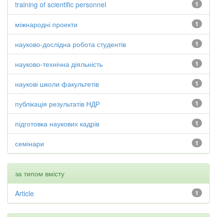
training of scientific personnel
1
міжнародні проекти
1
науково-дослідна робота студентів
1
науково-технічна діяльність
1
наукові школи факультетів
1
публікація результатів НДР
1
підготовка наукових кадрів
1
семінари
1
за типом вмісту
Article
1