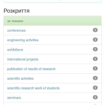
Розкриття
за темами
conferences
1
engineering activities
1
exhibitions
1
international projects
1
publication of results of research
1
scientific activities
1
scientific-research work of students
1
seminars
1