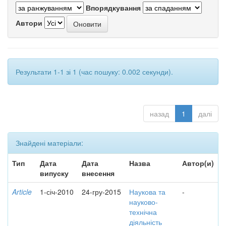
Впорядкування
Автори
Результати 1-1 зі 1 (час пошуку: 0.002 секунди).
назад
1
далі
Знайдені матеріали:
Тип
Дата
Дата
Назва
Автор(и)
випуску
внесення
Article
1-січ-2010
24-гру-2015
Наукова та
-
науково-
технічна
діяльність