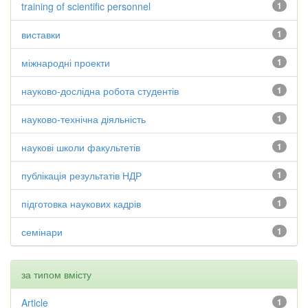
training of scientific personnel
1
виставки
1
міжнародні проекти
1
науково-дослідна робота студентів
1
науково-технічна діяльність
1
наукові школи факультетів
1
публікація результатів НДР
1
підготовка наукових кадрів
1
семінари
1
за типом вмісту
Article
1