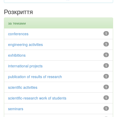
Розкриття
за темами
conferences
1
engineering activities
1
exhibitions
1
international projects
1
publication of results of research
1
scientific activities
1
scientific-research work of students
1
seminars
1