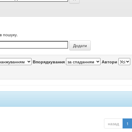
в пошуку.
Впорядкування
Автори
назад
1