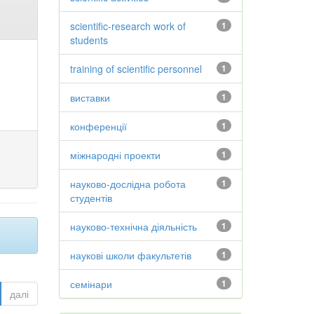
scientific-research work of
1
students
training of scientific personnel
1
виставки
1
конференції
1
міжнародні проекти
1
науково-дослідна робота
1
студентів
науково-технічна діяльність
1
наукові школи факультетів
1
семінари
1
далі