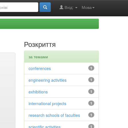
Вхід:
Мова
Розкриття
за темами
conferences
1
engineering activities
1
exhibitions
1
international projects
1
research schools of faculties
1
scientific activities
1