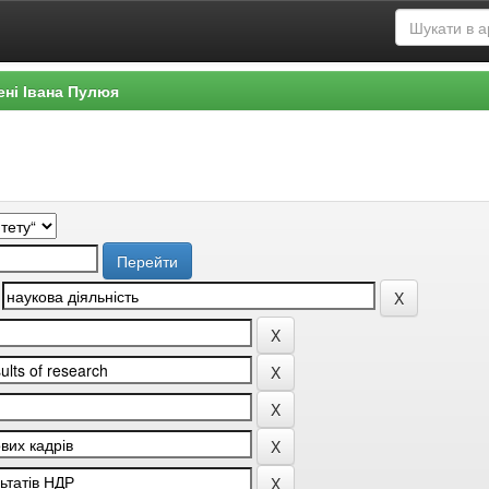
ені Івана Пулюя