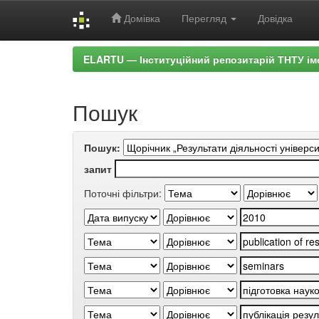
Домівка
Перегляд
Довідка
Skip
ELARTU — Інституційний репозитарій ТНТУ ім
navigation
Пошук
Пошук:
запит
Поточні фільтри: