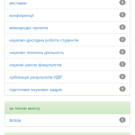
виставки
1
конференції
1
міжнародні проекти
1
науково-дослідна робота студентів
1
науково-технічна діяльність
1
наукові школи факультетів
1
публікація результатів НДР
1
підготовка наукових кадрів
1
за типом вмісту
Article
1