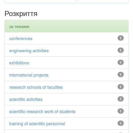
Розкриття
за темами
conferences
1
engineering activities
1
exhibitions
1
international projects
1
research schools of faculties
1
scientific activities
1
scientific-research work of students
1
training of scientific personnel
1