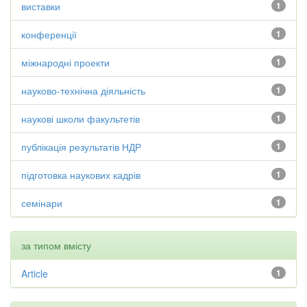
виставки
1
конференції
1
міжнародні проекти
1
науково-технічна діяльність
1
наукові школи факультетів
1
публікація результатів НДР
1
підготовка наукових кадрів
1
семінари
1
за типом вмісту
Article
1