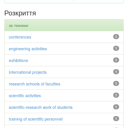
Розкриття
за темами
conferences
1
engineering activities
1
exhibitions
1
international projects
1
research schools of faculties
1
scientific activities
1
scientific-research work of students
1
training of scientific personnel
1