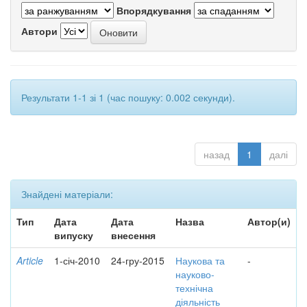
Впорядкування
Автори
Результати 1-1 зі 1 (час пошуку: 0.002 секунди).
назад
1
далі
Знайдені матеріали:
Тип
Дата
Дата
Назва
Автор(и)
випуску
внесення
Article
1-січ-2010
24-гру-2015
Наукова та
-
науково-
технічна
діяльність