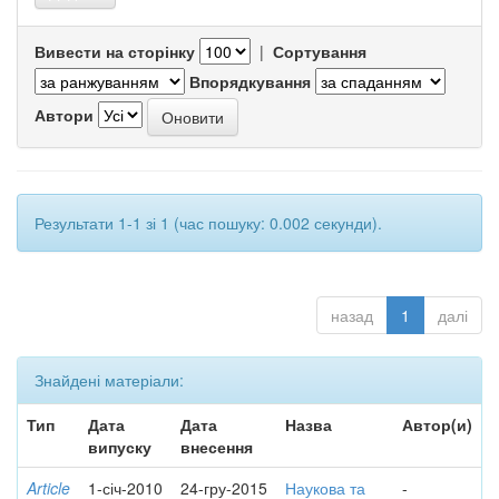
Вивести на сторінку
|
Сортування
Впорядкування
Автори
Результати 1-1 зі 1 (час пошуку: 0.002 секунди).
назад
1
далі
Знайдені матеріали:
Тип
Дата
Дата
Назва
Автор(и)
випуску
внесення
Article
1-січ-2010
24-гру-2015
Наукова та
-