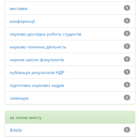
виставки
1
конференції
1
науково-дослідна робота студентів
1
науково-технічна діяльність
1
наукові школи факультетів
1
публікація результатів НДР
1
підготовка наукових кадрів
1
семінари
1
за типом вмісту
Article
1