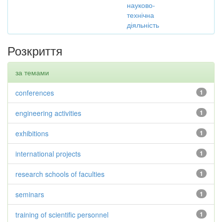
науково-
технічна
діяльність
Розкриття
за темами
conferences
1
engineering activities
1
exhibitions
1
international projects
1
research schools of faculties
1
seminars
1
training of scientific personnel
1