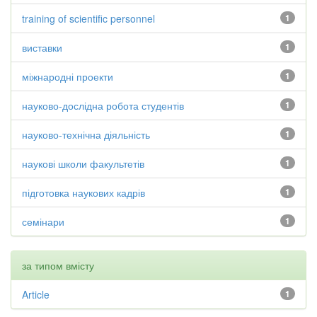
training of scientific personnel
1
виставки
1
міжнародні проекти
1
науково-дослідна робота студентів
1
науково-технічна діяльність
1
наукові школи факультетів
1
підготовка наукових кадрів
1
семінари
1
за типом вмісту
Article
1