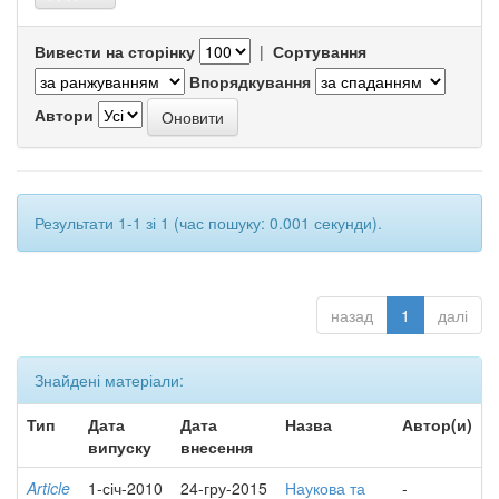
Вивести на сторінку
|
Сортування
Впорядкування
Автори
Результати 1-1 зі 1 (час пошуку: 0.001 секунди).
назад
1
далі
Знайдені матеріали:
Тип
Дата
Дата
Назва
Автор(и)
випуску
внесення
Article
1-січ-2010
24-гру-2015
Наукова та
-