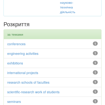
науково-
технічна
діяльність
Розкриття
за темами
conferences
1
engineering activities
1
exhibitions
1
international projects
1
research schools of faculties
1
scientific-research work of students
1
seminars
1