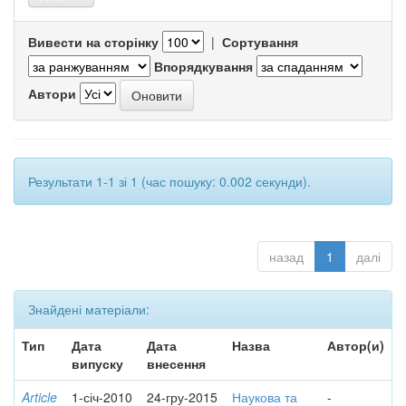
Вивести на сторінку
|
Сортування
Впорядкування
Автори
Результати 1-1 зі 1 (час пошуку: 0.002 секунди).
назад
1
далі
Знайдені матеріали:
Тип
Дата
Дата
Назва
Автор(и)
випуску
внесення
Article
1-січ-2010
24-гру-2015
Наукова та
-