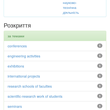
науково-
технічна
діяльність
Розкриття
за темами
conferences
1
engineering activities
1
exhibitions
1
international projects
1
research schools of faculties
1
scientific-research work of students
1
seminars
1