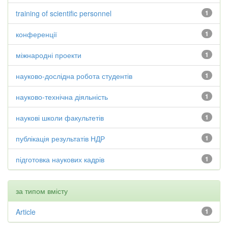
training of scientific personnel
1
конференції
1
міжнародні проекти
1
науково-дослідна робота студентів
1
науково-технічна діяльність
1
наукові школи факультетів
1
публікація результатів НДР
1
підготовка наукових кадрів
1
за типом вмісту
Article
1