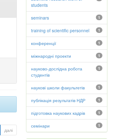
students
seminars
1
training of scientific personnel
1
конференції
1
міжнародні проекти
1
науково-дослідна робота
1
студентів
наукові школи факультетів
1
публікація результатів НДР
1
підготовка наукових кадрів
1
семінари
1
далі