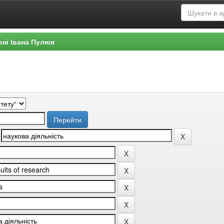
ені Івана Пулюя