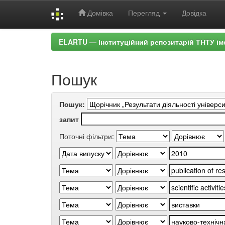
Домівка
Перегляд
Довідка
Skip
ELARTU — Інституційний репозитарій ТНТУ ім
navigation
Пошук
Пошук:
запит
Поточні фільтри: