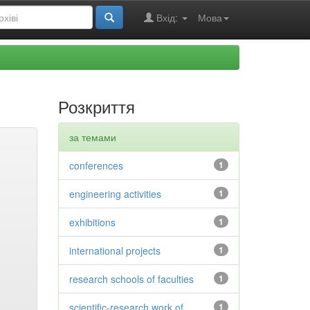
Вхід:
Мова
Розкриття
за темами
conferences
1
engineering activities
1
exhibitions
1
international projects
1
research schools of faculties
1
scientific-research work of
1