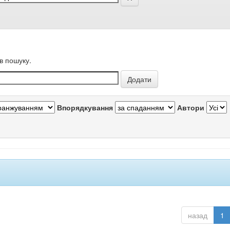
в пошуку.
Впорядкування
Автори
назад
1