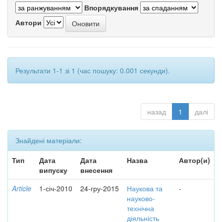
Впорядкування
Автори
Результати 1-1 зі 1 (час пошуку: 0.001 секунди).
назад
1
далі
Знайдені матеріали:
Тип
Дата
Дата
Назва
Автор(и)
випуску
внесення
Article
1-січ-2010
24-гру-2015
Наукова та
-
науково-
технічна
діяльність