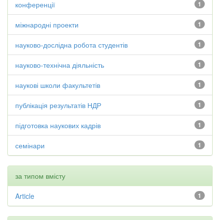
конференції
1
міжнародні проекти
1
науково-дослідна робота студентів
1
науково-технічна діяльність
1
наукові школи факультетів
1
публікація результатів НДР
1
підготовка наукових кадрів
1
семінари
1
за типом вмісту
Article
1