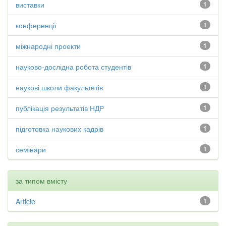
виставки
1
конференції
1
міжнародні проекти
1
науково-дослідна робота студентів
1
наукові школи факультетів
1
публікація результатів НДР
1
підготовка наукових кадрів
1
семінари
1
за типом вмісту
Article
1