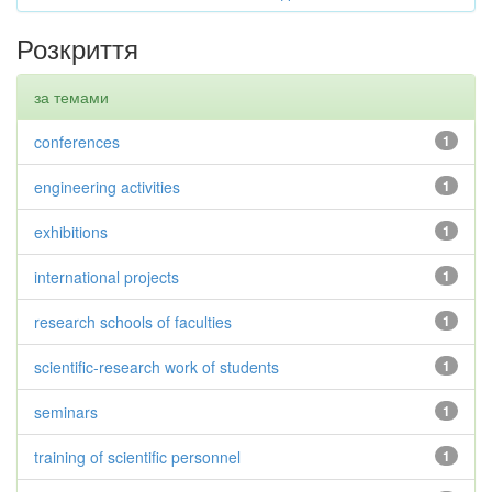
Розкриття
за темами
conferences
1
engineering activities
1
exhibitions
1
international projects
1
research schools of faculties
1
scientific-research work of students
1
seminars
1
training of scientific personnel
1