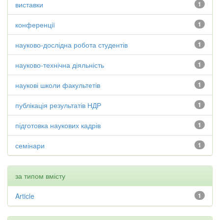
виставки
1
конференції
1
науково-дослідна робота студентів
1
науково-технічна діяльність
1
наукові школи факультетів
1
публікація результатів НДР
1
підготовка наукових кадрів
1
семінари
1
за типом вмісту
Article
1