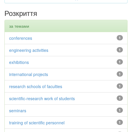
Розкриття
за темами
conferences
1
engineering activities
1
exhibitions
1
international projects
1
research schools of faculties
1
scientific-research work of students
1
seminars
1
training of scientific personnel
1