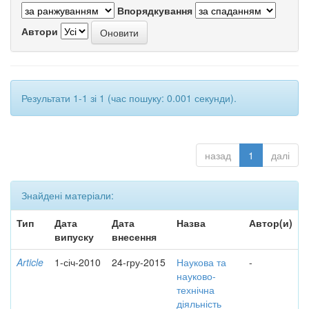
Впорядкування
Автори
Результати 1-1 зі 1 (час пошуку: 0.001 секунди).
назад
1
далі
Знайдені матеріали:
Тип
Дата
Дата
Назва
Автор(и)
випуску
внесення
Article
1-січ-2010
24-гру-2015
Наукова та
-
науково-
технічна
діяльність