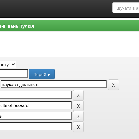
ені Івана Пулюя