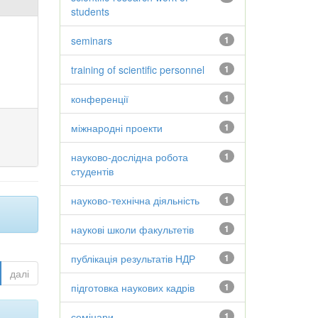
students
seminars
1
training of scientific personnel
1
конференції
1
міжнародні проекти
1
науково-дослідна робота
1
студентів
науково-технічна діяльність
1
наукові школи факультетів
1
публікація результатів НДР
1
далі
підготовка наукових кадрів
1
семінари
1