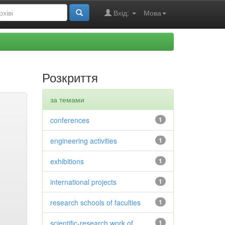
Вхід:
Мова
Розкриття
за темами
conferences
1
engineering activities
1
exhibitions
1
international projects
1
research schools of faculties
1
scientific-research work of
1