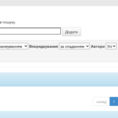
в пошуку.
Впорядкування
Автори
назад
1