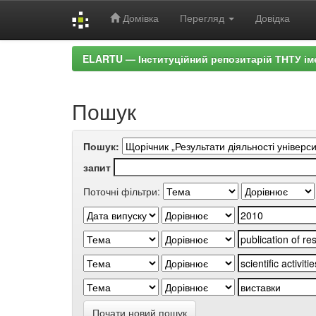
Домівка
Перегляд
Довідка
Skip
ELARTU — Інституційний репозитарій ТНТУ ім
navigation
Пошук
Пошук:
запит
Поточні фільтри:
Почати новий пошук